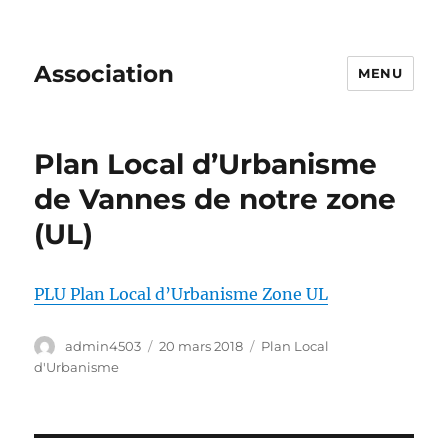
Association
MENU
Plan Local d’Urbanisme
de Vannes de notre zone
(UL)
PLU Plan Local d’Urbanisme Zone UL
Auteur
Publié
Catégories
admin4503
20 mars 2018
Plan Local
le
d'Urbanisme