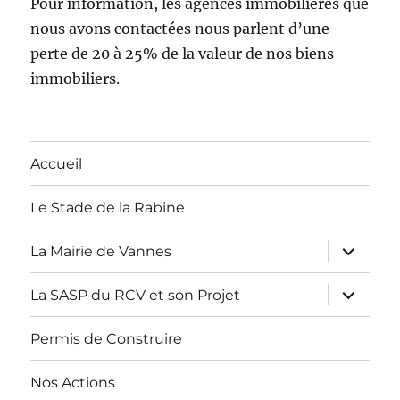
Pour information, les agences immobilières que
nous avons contactées nous parlent d’une
perte de 20 à 25% de la valeur de nos biens
immobiliers.
Accueil
Le Stade de la Rabine
ouvrir
La Mairie de Vannes
le
sous-
menu
ouvrir
La SASP du RCV et son Projet
le
sous-
menu
Permis de Construire
Nos Actions