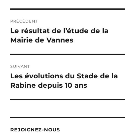
Navigation
PRÉCÉDENT
de
Le résultat de l’étude de la
Publication
précédente :
Mairie de Vannes
l’article
SUIVANT
Les évolutions du Stade de la
Publication
suivante :
Rabine depuis 10 ans
REJOIGNEZ-NOUS